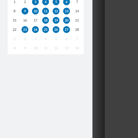
1
2
3
4
5
6
7
8
9
10
11
12
13
14
15
16
17
18
19
20
21
22
23
24
25
26
27
28
1
2
3
4
5
6
7
8
9
10
11
12
13
14