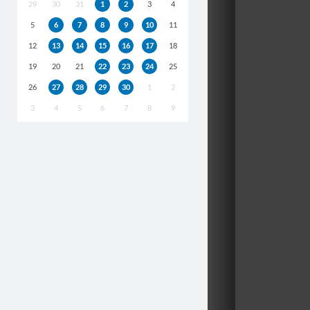
29
30
31
1
2
3
4
5
6
7
8
9
10
11
12
13
14
15
16
17
18
19
20
21
22
23
24
25
26
27
28
29
30
1
2
3
4
5
6
7
8
9