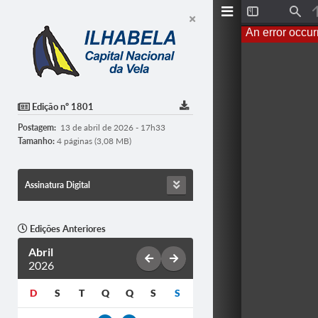
T
F
o
i
An error occur
g
n
g
d
l
e
S
i
d
Edição nº 1801
e
b
Postagem:
13 de abril de 2026 - 17h33
a
r
Tamanho:
4 páginas (3,08 MB)
Assinatura Digital
Edições Anteriores
Abril
2026
D
S
T
Q
Q
S
S