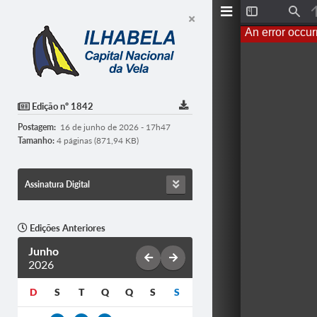
T
F
o
i
An error occur
g
n
g
d
l
e
S
i
d
Edição nº 1842
e
b
Postagem:
16 de junho de 2026 - 17h47
a
r
Tamanho:
4 páginas (871,94 KB)
Assinatura Digital
Edições Anteriores
Junho
2026
D
S
T
Q
Q
S
S