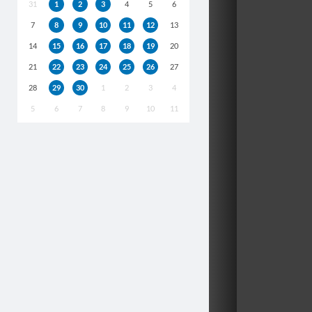
31
1
2
3
4
5
6
7
8
9
10
11
12
13
14
15
16
17
18
19
20
21
22
23
24
25
26
27
28
29
30
1
2
3
4
5
6
7
8
9
10
11