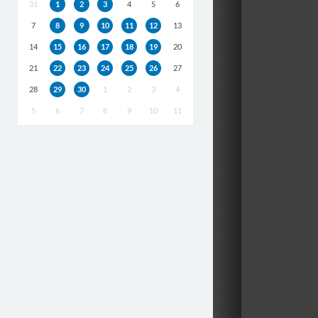
31
1
2
3
4
5
6
7
8
9
10
11
12
13
14
15
16
17
18
19
20
21
22
23
24
25
26
27
28
29
30
1
2
3
4
5
6
7
8
9
10
11