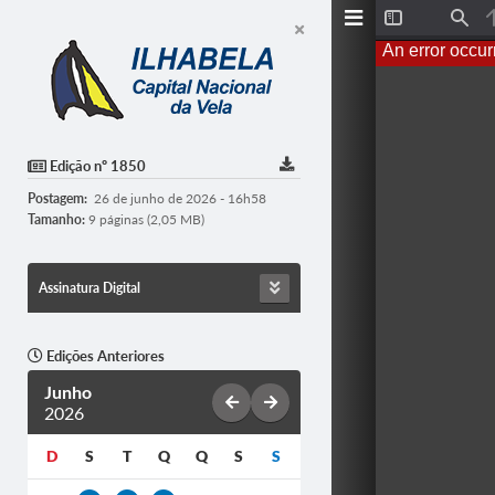
T
F
o
i
An error occur
g
n
g
d
l
e
S
i
d
Edição nº 1850
e
b
Postagem:
26 de junho de 2026 - 16h58
a
r
Tamanho:
9 páginas (2,05 MB)
Assinatura Digital
Edições Anteriores
Junho
2026
D
S
T
Q
Q
S
S