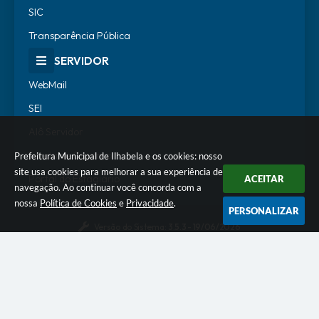
SIC
Transparência Pública
SERVIDOR
WebMail
SEI
Alô Servidor
Escola de Governo
Prefeitura Municipal de Ilhabela e os cookies: nosso
site usa cookies para melhorar a sua experiência de
Portal do Estagiário
ACEITAR
navegação. Ao continuar você concorda com a
nossa
Política de Cookies
e
Privacidade
.
PERSONALIZAR
Versão do Sistema:
3.5.3 - 19/06/2026
Portal atualizado em:
06/08/2026 17:29
Dados Abertos
© Copyright Instar - 2006-2026. Todos os direitos
reservados -
Instar Tecnologia