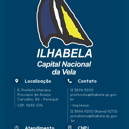
Localização
Contato
R. Prefeito Mariano
12 3896 9200
Procópio de Araújo
protocolo@ilhabela.sp.gov.
Carvalho, 86 - Perequê
br
CEP: 11633-074
• Imprensa
12 3896 9200 (Ramal 9270)
jornalismo@ilhabela.sp.gov
.br
Atendimento
CNPJ