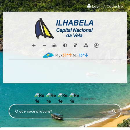
Login / Cadastro
31°
13°
Siga-nos
O que voce procura?