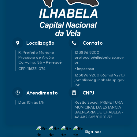
Localização
Contato
R. Prefeito Mariano
12 3896 9200
Procópio de Araújo
protocolo@ilhabela.sp.gov.
Carvalho, 86 - Perequê
br
CEP: 11633-074
• Imprensa
12 3896 9200 (Ramal 9270)
jornalismo@ilhabela.sp.gov
.br
Atendimento
CNPJ
Das 10h às 17h
46.482.865/0001-32
Siga-nos