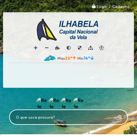
Login / Cadastro
26°
14°
Siga-nos
O que voce procura?