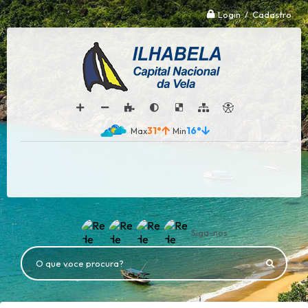
Login / Cadastro
31°
16°
Siga-nos
O que voce procura?