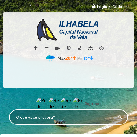
Login / Cadastro
28°
15°
Siga-nos
O que voce procura?