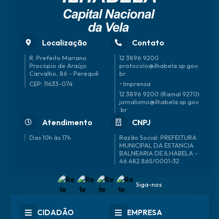
Localização
Contato
R. Prefeito Mariano
12 3896 9200
Procópio de Araújo
protocolo@ilhabela.sp.gov.
Carvalho, 86 - Perequê
br
CEP: 11633-074
• Imprensa
12 3896 9200 (Ramal 9270)
jornalismo@ilhabela.sp.gov
.br
Atendimento
CNPJ
Das 10h às 17h
46.482.865/0001-32
Siga-nos
CIDADÃO
EMPRESA