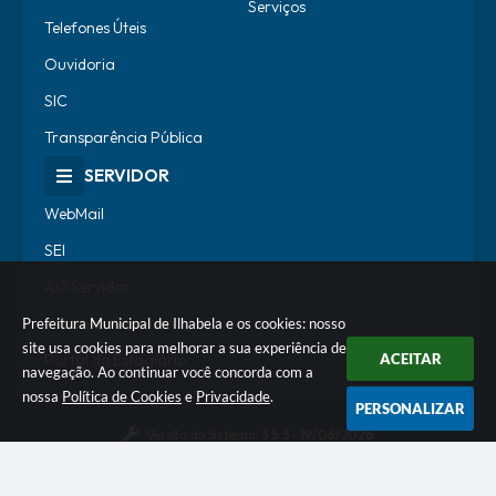
Serviços
Telefones Úteis
Ouvidoria
SIC
Transparência Pública
SERVIDOR
WebMail
SEI
Alô Servidor
Escola de Governo
Prefeitura Municipal de Ilhabela e os cookies: nosso
site usa cookies para melhorar a sua experiência de
Portal do Estagiário
ACEITAR
navegação. Ao continuar você concorda com a
nossa
Política de Cookies
e
Privacidade
.
PERSONALIZAR
Versão do Sistema:
3.5.3 - 19/06/2026
Portal atualizado em:
07/08/2026 18:07
Dados Abertos