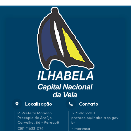
Localização
Contato
R. Prefeito Mariano
12 3896 9200
Procópio de Araújo
protocolo@ilhabela.sp.gov.
Carvalho, 86 - Perequê
br
CEP: 11633-074
• Imprensa