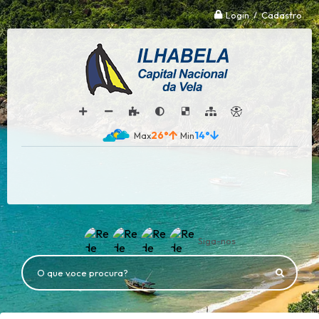
Login / Cadastro
26°
14°
Siga-nos
O que voce procura?