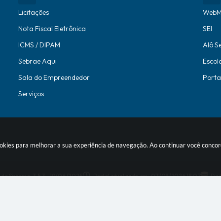
Licitações
WebM
Nota Fiscal Eletrônica
SEI
ICMS / DIPAM
Alô S
Sebrae Aqui
Escol
Sala do Empreendedor
Porta
Serviços
 cookies para melhorar a sua experiência de navegação. Ao continuar você conc
 do Sistema:
3.5.3 - 19/06/2026
Portal atualizado em:
07/08/2026 18:07
Dad
© Copyright Instar - 2006-2026. Todos os direitos reservados -
Instar T