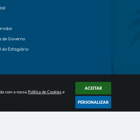
ail
ervidor
a de Governo
l do Estagiário
ACEITAR
orda com a nossa
Política de Cookies
e
PERSONALIZAR
os Abertos
ecnologia