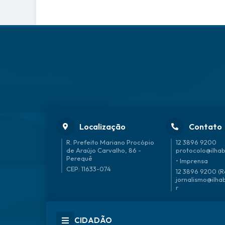
Localização
Contato
R. Prefeito Mariano Procópio
12 3896 9200
de Araújo Carvalho, 86 -
protocolo@ilhab
Perequê
• Imprensa
CEP: 11633-074
12 3896 9200 (R
jornalismo@ilha
r
CIDADÃO