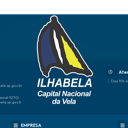
Ate
Das 10h à
ela.sp.gov.br
amal 9270)
bela.sp.gov.b
EMPRESA