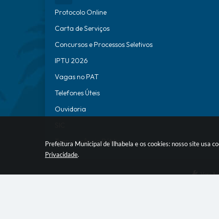
Protocolo Online
Carta de Serviços
Concursos e Processos Seletivos
IPTU 2026
Vagas no PAT
Telefones Úteis
Ouvidoria
SIC
Transparência Pública
Prefeitura Municipal de Ilhabela e os cookies: nosso site usa
Privacidade
.
Versão