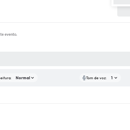
ste evento.
 MÍDIAS
eitura:
Tom de voz: