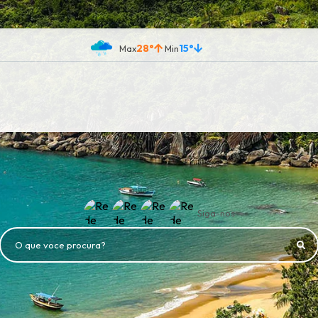
28°
15°
Siga-nos
O que voce procura?