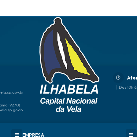
Ate
Das 10h à
ela.sp.gov.br
amal 9270)
bela.sp.gov.b
EMPRESA