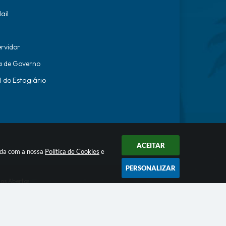
ail
ervidor
a de Governo
l do Estagiário
ACEITAR
orda com a nossa
Política de Cookies
e
PERSONALIZAR
os Abertos
ecnologia