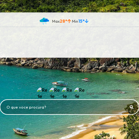
28°
15°
Siga-nos
O que voce procura?