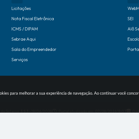
Licitações
WebM
Nota Fiscal Eletrônica
SEI
ICMS / DIPAM
Alô S
Sebrae Aqui
Escol
Sala do Empreendedor
Porta
Serviços
 cookies para melhorar a sua experiência de navegação. Ao continuar você conc
 do Sistema:
3.5.3 - 19/06/2026
Portal atualizado em:
07/08/2026 18:07
Dad
© Copyright Instar - 2006-2026. Todos os direitos reservados -
Instar T