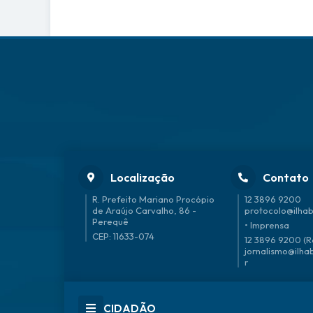
Localização
Contato
R. Prefeito Mariano Procópio
12 3896 9200
de Araújo Carvalho, 86 -
protocolo@ilhab
Perequê
• Imprensa
CEP: 11633-074
12 3896 9200 (R
jornalismo@ilha
r
CIDADÃO