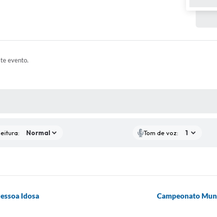
ste evento.
 MÍDIAS
eitura:
Tom de voz:
Pessoa Idosa
Campeonato Munic