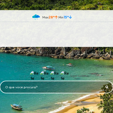
28°
15°
Siga-nos
O que voce procura?