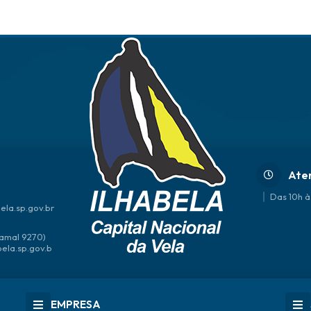
Ate
Das 10h à
ela.sp.gov.br
amal 9270)
bela.sp.gov.b
EMPRESA