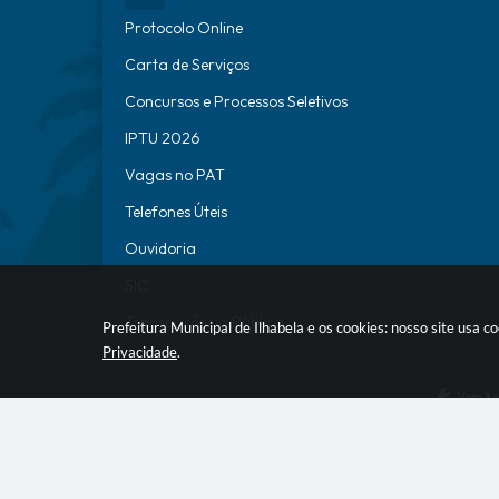
Protocolo Online
Carta de Serviços
Concursos e Processos Seletivos
IPTU 2026
Vagas no PAT
Telefones Úteis
Ouvidoria
SIC
Transparência Pública
Prefeitura Municipal de Ilhabela e os cookies: nosso site usa
Privacidade
.
Versão