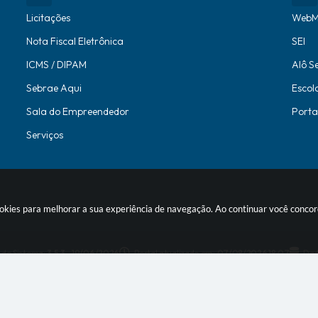
Licitações
WebM
Nota Fiscal Eletrônica
SEI
ICMS / DIPAM
Alô S
Sebrae Aqui
Escol
Sala do Empreendedor
Porta
Serviços
 cookies para melhorar a sua experiência de navegação. Ao continuar você conc
 do Sistema:
3.5.3 - 19/06/2026
Portal atualizado em:
07/08/2026 18:07
Dad
© Copyright Instar - 2006-2026. Todos os direitos reservados -
Instar T