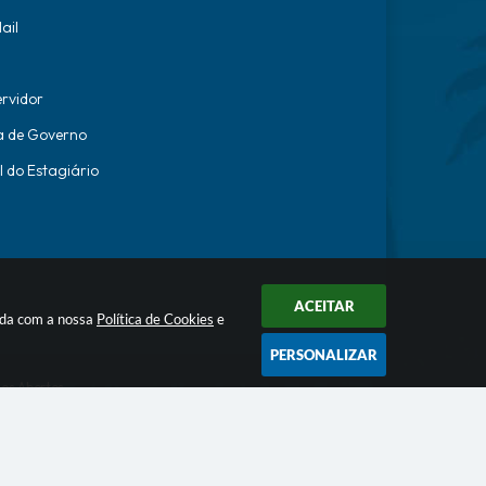
ail
ervidor
a de Governo
l do Estagiário
ACEITAR
orda com a nossa
Política de Cookies
e
PERSONALIZAR
os Abertos
ecnologia