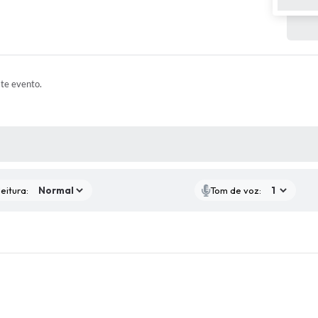
ste evento.
 MÍDIAS
eitura:
Tom de voz: