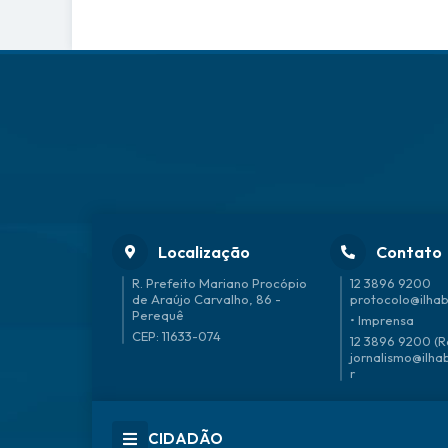
Localização
Contato
R. Prefeito Mariano Procópio
12 3896 9200
de Araújo Carvalho, 86 -
protocolo@ilhab
Perequê
• Imprensa
CEP: 11633-074
12 3896 9200 (R
jornalismo@ilha
r
CIDADÃO