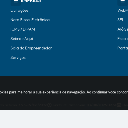
EMPRESA
Licitações
WebM
Nota Fiscal Eletrônica
SEI
ICMS / DIPAM
Alô S
Sebrae Aqui
Escol
Sala do Empreendedor
Porta
Serviços
 cookies para melhorar a sua experiência de navegação. Ao continuar você conc
 do Sistema:
3.5.3 - 19/06/2026
Portal atualizado em:
07/08/2026 09:50
Dad
© Copyright Instar - 2006-2026. Todos os direitos reservados -
Instar T