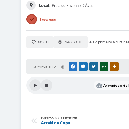
Local:
Praia do Engenho D'Água
Encerrado
Seja o primeiro a curtir e
GOSTEI
NÃO GOSTEI
COMPARTILHAR
FACEBOOK
MESSENGER
TWITTER
WHATSAPP
OUTRAS
Velocidade de l
EVENTO MAIS RECENTE
Arraiá da Copa