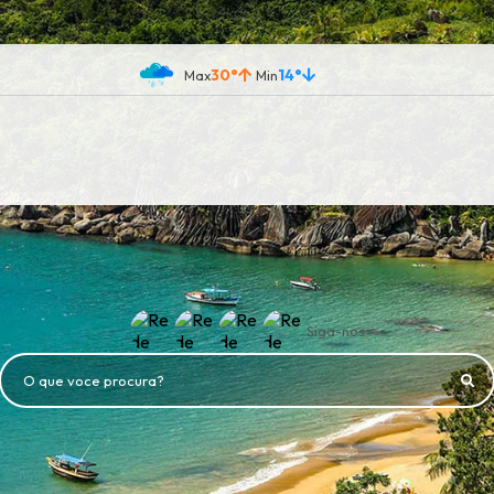
30°
14°
Siga-nos
O que voce procura?