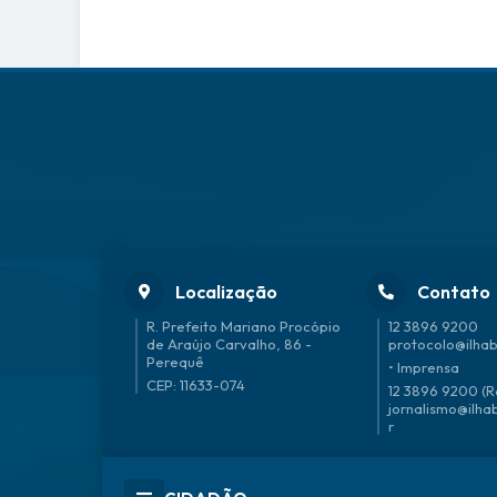
Localização
Contato
R. Prefeito Mariano Procópio
12 3896 9200
de Araújo Carvalho, 86 -
protocolo@ilhab
Perequê
• Imprensa
CEP: 11633-074
12 3896 9200 (R
jornalismo@ilha
r