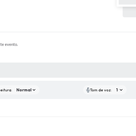
ste evento.
 MÍDIAS
eitura:
Tom de voz: