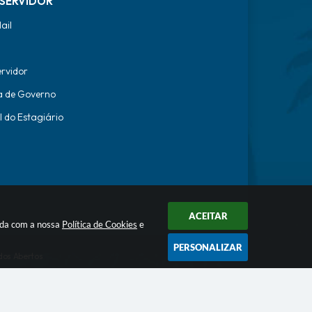
SERVIDOR
ail
ervidor
a de Governo
l do Estagiário
ACEITAR
orda com a nossa
Política de Cookies
e
PERSONALIZAR
os Abertos
ecnologia