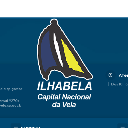
Ate
Das 10h à
ela.sp.gov.br
amal 9270)
bela.sp.gov.b