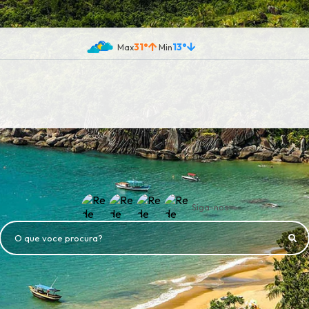
31°
13°
Siga-nos
O que voce procura?