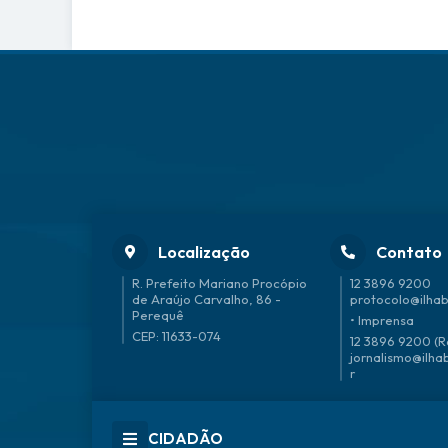
Localização
Contato
R. Prefeito Mariano Procópio
12 3896 9200
de Araújo Carvalho, 86 -
protocolo@ilhab
Perequê
• Imprensa
CEP: 11633-074
12 3896 9200 (R
jornalismo@ilha
r
CIDADÃO