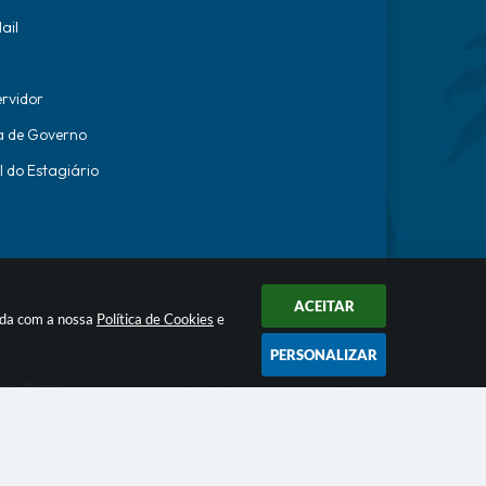
ail
ervidor
a de Governo
l do Estagiário
ACEITAR
orda com a nossa
Política de Cookies
e
PERSONALIZAR
os Abertos
ecnologia