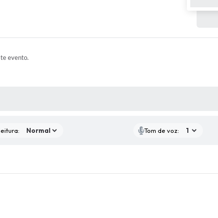
ste evento.
 MÍDIAS
eitura:
Tom de voz: