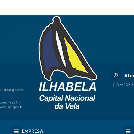
Ate
Das 10h à
ela.sp.gov.br
amal 9270)
bela.sp.gov.b
EMPRESA