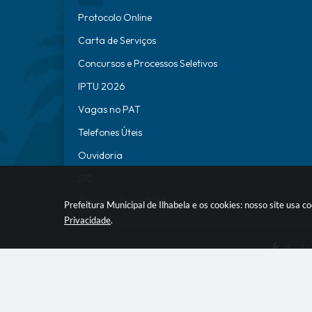
Protocolo Online
Carta de Serviços
Concursos e Processos Seletivos
IPTU 2026
Vagas no PAT
Telefones Úteis
Ouvidoria
SIC
Transparência Pública
Prefeitura Municipal de Ilhabela e os cookies: nosso site usa
Privacidade
.
Versão