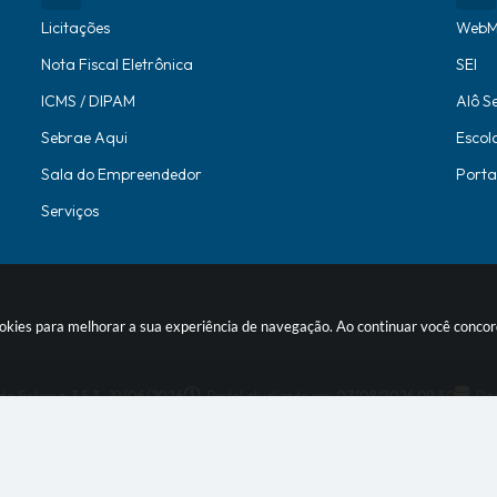
Licitações
WebM
Nota Fiscal Eletrônica
SEI
ICMS / DIPAM
Alô S
Sebrae Aqui
Escol
Sala do Empreendedor
Porta
Serviços
 cookies para melhorar a sua experiência de navegação. Ao continuar você conc
 do Sistema:
3.5.3 - 19/06/2026
Portal atualizado em:
07/08/2026 09:50
Dad
© Copyright Instar - 2006-2026. Todos os direitos reservados -
Instar T