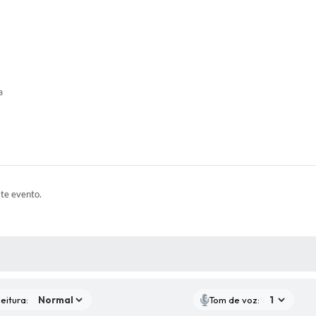
a
ste evento.
 MÍDIAS
eitura:
Tom de voz: