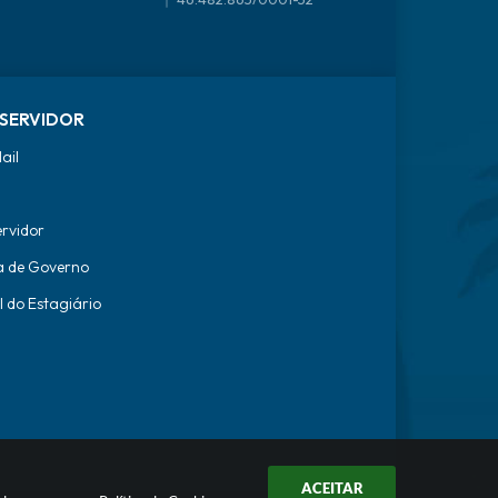
SERVIDOR
ail
ervidor
a de Governo
l do Estagiário
ACEITAR