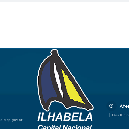
Ate
Das 10h à
ela.sp.gov.br