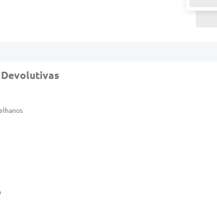
 Devolutivas
telhanos
a