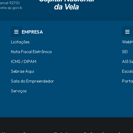
amal 9270)
bela.sp.gov.b
EMPRESA
Licitações
WebM
Nota Fiscal Eletrônica
SEI
ICMS / DIPAM
Alô S
Sebrae Aqui
Escol
Sala do Empreendedor
Porta
Serviços