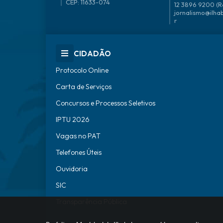
CEP: 11633-074
12 3896 9200 (R
jornalismo@ilha
r
CIDADÃO
Protocolo Online
Carta de Serviços
Concursos e Processos Seletivos
IPTU 2026
Vagas no PAT
Telefones Úteis
Ouvidoria
SIC
Transparência Pública