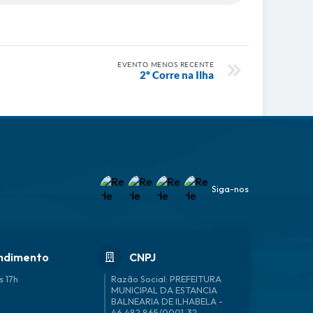
EVENTO MENOS RECENTE
2º Corre na Ilha
Siga-nos
ndimento
CNPJ
s 17h
46.482.865/0001-32