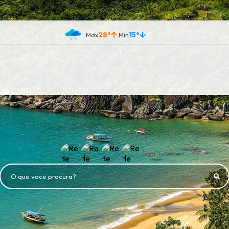
28°
15°
Siga-nos
O que voce procura?