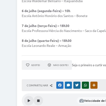
Escola Waldemar Belisário – Itaquanduba
6 de julho (segunda-feira) – 10h
Escola Antônio Honório dos Santos – Bonete
7 de julho (terça-feira) – 18h30
Escola Professora Mércia do Nascimento – Saco da Capel
8 de julho (quarta-feira) – 18h30
Escola Leonardo Reale – Armação
Seja o primeiro a curtir e
GOSTEI
NÃO GOSTEI
COMPARTILHAR
FACEBOOK
MESSENGER
TWITTER
WHATSAPP
OUTRAS
Velocidade de l