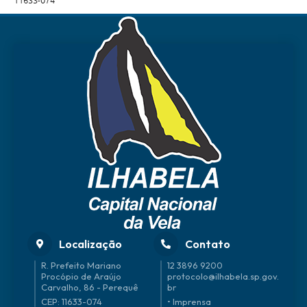
11633-074
Localização
Contato
R. Prefeito Mariano
12 3896 9200
Procópio de Araújo
protocolo@ilhabela.sp.gov.
Carvalho, 86 - Perequê
br
CEP: 11633-074
• Imprensa