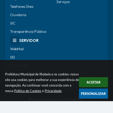
Serviços
Telefones Úteis
Ouvidoria
SIC
Transparência Pública
SERVIDOR
WebMail
SEI
Alô Servidor
Escola de Governo
Prefeitura Municipal de Ilhabela e os cookies: nosso
site usa cookies para melhorar a sua experiência de
Portal do Estagiário
ACEITAR
navegação. Ao continuar você concorda com a
nossa
Política de Cookies
e
Privacidade
.
PERSONALIZAR
Versão do Sistema:
3.5.3 - 19/06/2026
Portal atualizado em:
06/08/2026 18:07
Dados Abertos