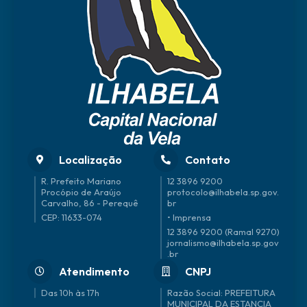
Localização
Contato
R. Prefeito Mariano
12 3896 9200
Procópio de Araújo
protocolo@ilhabela.sp.gov.
Carvalho, 86 - Perequê
br
CEP: 11633-074
• Imprensa
12 3896 9200 (Ramal 9270)
jornalismo@ilhabela.sp.gov
.br
Atendimento
CNPJ
Das 10h às 17h