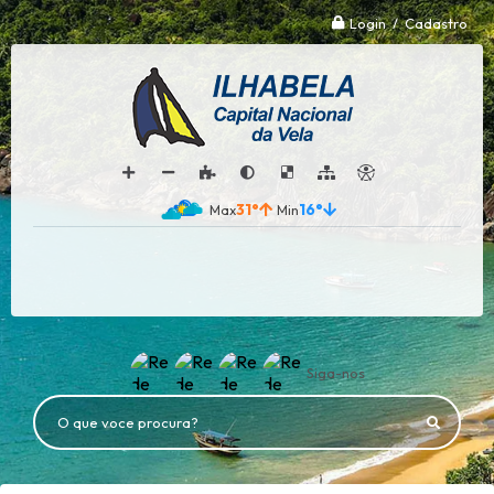
Login / Cadastro
31°
16°
Siga-nos
O que voce procura?