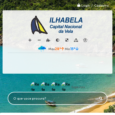
Login / Cadastro
28°
15°
Siga-nos
O que voce procura?