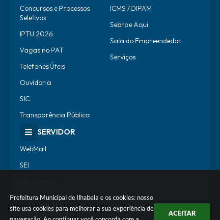
Concursos e Processos
ICMS / DIPAM
Seletivos
Sebrae Aqui
IPTU 2026
Sala do Empreendedor
Vagas no PAT
Serviços
Telefones Úteis
Ouvidoria
SIC
Transparência Pública
SERVIDOR
WebMail
SEI
Alô Servidor
Escola de Governo
Prefeitura Municipal de Ilhabela e os cookies: nosso
site usa cookies para melhorar a sua experiência de
Portal do Estagiário
ACEITAR
navegação. Ao continuar você concorda com a