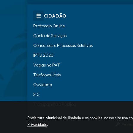
CIDADÃO
Protocolo Online
Carta de Serviços
Concursos e Processos Seletivos
IPTU 2026
Vagas no PAT
Telefones Úteis
Ouvidoria
SIC
Transparência Pública
Prefeitura Municipal de Ilhabela e os cookies: nosso site usa
Versão
Privacidade
.