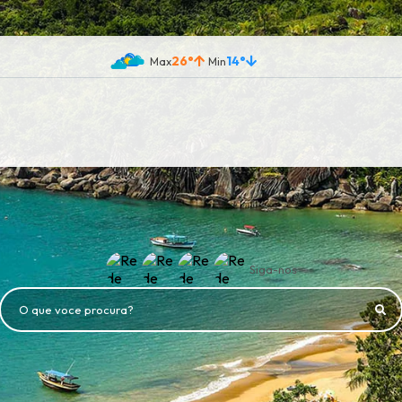
26°
14°
Siga-nos
O que voce procura?