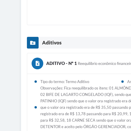
Aditivos
ADITIVO - Nº 1
Reequilíbrio econômico financeir
Tipo do termo: Termo Aditivo
An
Observações: Fica reequilibrado os itens: 01 ALMÔ
02 BIFE DE LAGARTO CONGELADO (IQF), sendo que o
PATINHO (IQF) sendo que o valor ora registrado 
que o valor ora registrado era de R$ 35,50 passa
registrado era de R$ 13,78 passando para R$ 20,99
para R$ 32,58, 18 CARNE SECA sendo que o valor ora r
DETENTOR e aceito pelo ÓRGÃO GERENCIADOR, conform