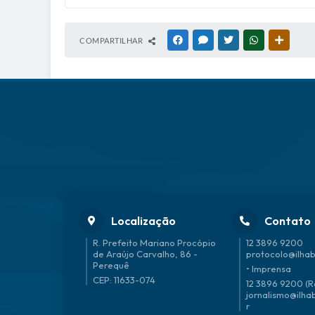
COMPARTILHAR
FACEBOOK
MESSENGER
TWITTER
WHATSAPP
OUTRAS
Localização
Contato
R. Prefeito Mariano Procópio
12 3896 9200
de Araújo Carvalho, 86 -
protocolo@ilhab
Perequê
• Imprensa
CEP: 11633-074
12 3896 9200 (R
jornalismo@ilha
r