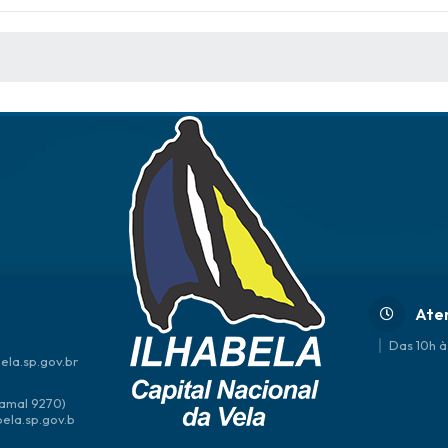
 MÍDIAS
Ate
Das 10h à
ela.sp.gov.br
amal 9270)
bela.sp.gov.b