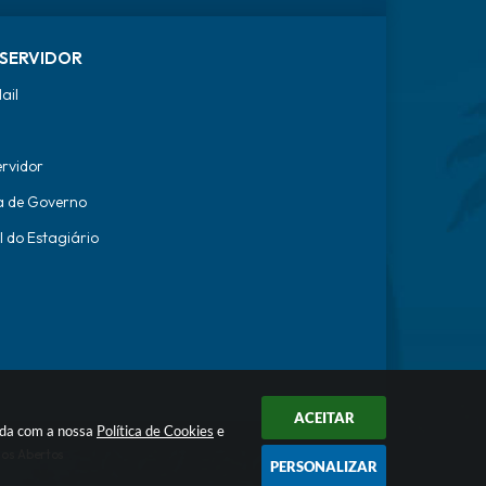
SERVIDOR
ail
ervidor
a de Governo
l do Estagiário
ACEITAR
orda com a nossa
Política de Cookies
e
os Abertos
PERSONALIZAR