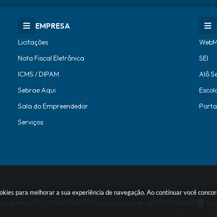
EMPRESA
Licitações
WebM
Nota Fiscal Eletrônica
SEI
ICMS / DIPAM
Alô S
Sebrae Aqui
Escol
Sala do Empreendedor
Porta
Serviços
 cookies para melhorar a sua experiência de navegação. Ao continuar você conc
 do Sistema:
3.5.3 - 19/06/2026
Portal atualizado em:
07/08/2026 18:07
Dad