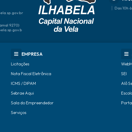
Das 10h à
ela.sp.gov.br
amal 9270)
bela.sp.gov.b
EMPRESA
Licitações
WebM
Nota Fiscal Eletrônica
SEI
ICMS / DIPAM
Alô S
Sebrae Aqui
Escol
Sala do Empreendedor
Porta
Serviços