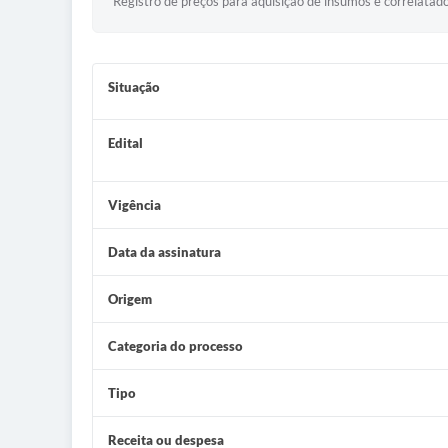
Registro de preços para aquisição de insumos e correlatado
Situação
Edital
Vigência
Data da assinatura
Origem
Categoria do processo
Tipo
Receita ou despesa