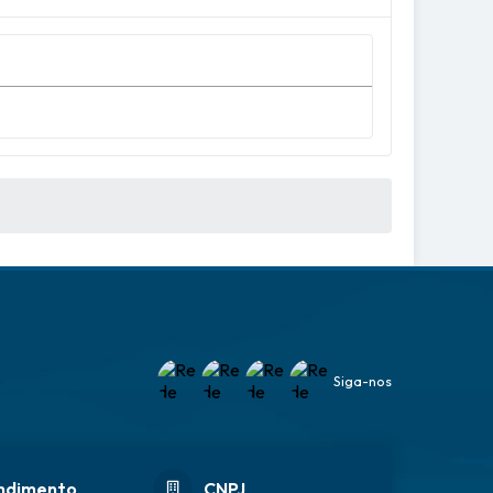
Siga-nos
ndimento
CNPJ