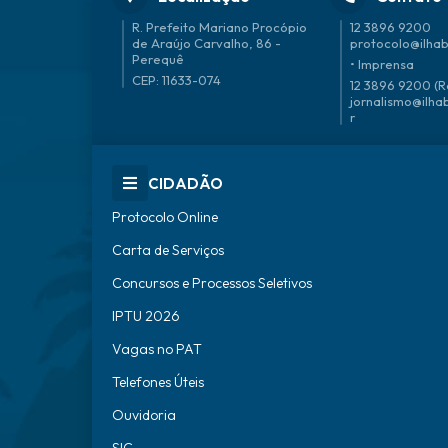
R. Prefeito Mariano Procópio
12 3896 9200
de Araújo Carvalho, 86 -
protocolo@ilhab
Perequê
• Imprensa
CEP: 11633-074
12 3896 9200 (R
jornalismo@ilha
r
CIDADÃO
Protocolo Online
Carta de Serviços
Concursos e Processos Seletivos
IPTU 2026
Vagas no PAT
Telefones Úteis
Ouvidoria