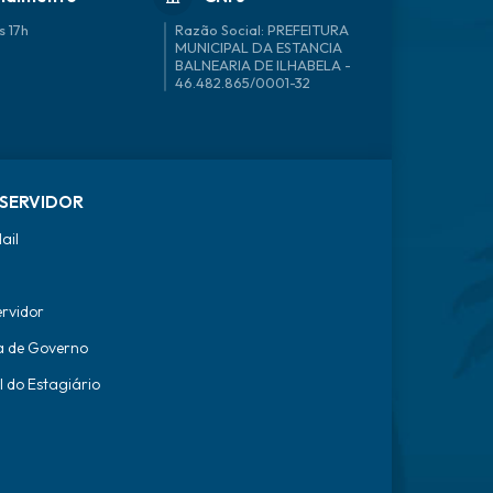
s 17h
46.482.865/0001-32
SERVIDOR
ail
ervidor
a de Governo
l do Estagiário