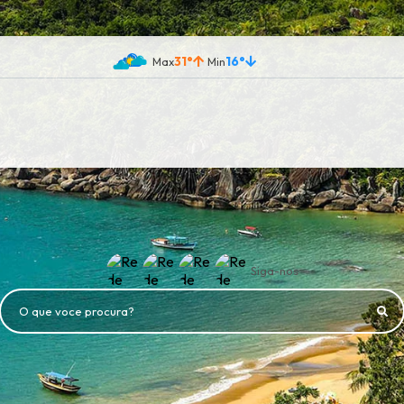
31°
16°
Siga-nos
O que voce procura?