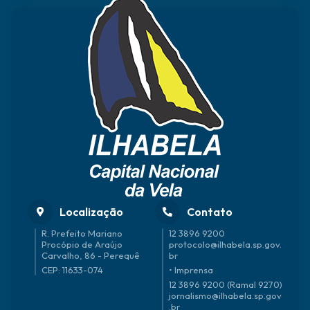
Localização
Contato
R. Prefeito Mariano
12 3896 9200
Procópio de Araújo
protocolo@ilhabela.sp.gov.
Carvalho, 86 - Perequê
br
CEP: 11633-074
• Imprensa
12 3896 9200 (Ramal 9270)
jornalismo@ilhabela.sp.gov
.br