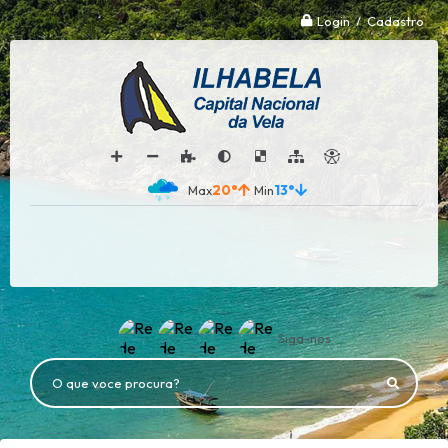
Login / Cadastro
20°
13°
Siga-nos
O que voce procura?