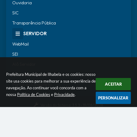
Ouvidoria
SIC
Transparência Pública
SERVIDOR
WebMail
SEI
Alô Servidor
Escola de Governo
Prefeitura Municipal de Ilhabela e os cookies: nosso
site usa cookies para melhorar a sua experiência de
Portal do Estagiário
ACEITAR
navegação. Ao continuar você concorda com a
nossa
Política de Cookies
e
Privacidade
.
PERSONALIZAR
Versão do Sistema:
3.5.3 - 19/06/2026
Portal atualizado em:
07/08/2026 18:07
Dados Abertos
© Copyright Instar - 2006-2026. Todos os direitos
reservados -
Instar Tecnologia