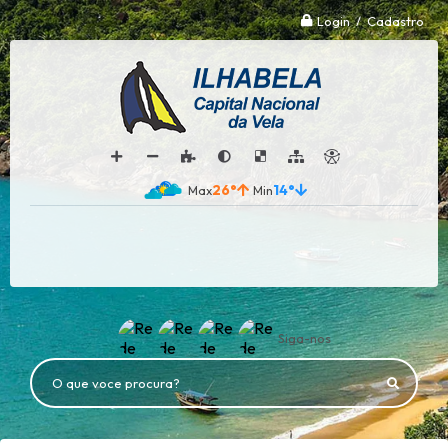
Login / Cadastro
26°
14°
Siga-nos
O que voce procura?