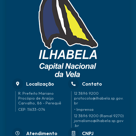
Localização
Contato
R. Prefeito Mariano
12 3896 9200
Procópio de Araújo
protocolo@ilhabela.sp.gov.
Carvalho, 86 - Perequê
br
CEP: 11633-074
• Imprensa
12 3896 9200 (Ramal 9270)
jornalismo@ilhabela.sp.gov
.br
Atendimento
CNPJ