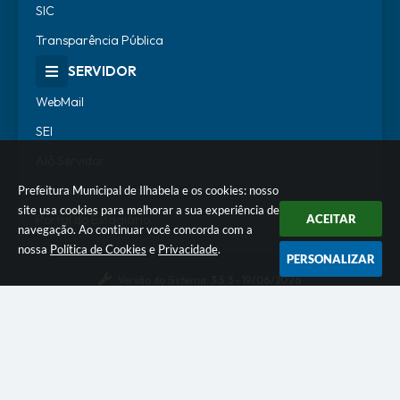
SIC
Transparência Pública
SERVIDOR
WebMail
SEI
Alô Servidor
Escola de Governo
Prefeitura Municipal de Ilhabela e os cookies: nosso
site usa cookies para melhorar a sua experiência de
Portal do Estagiário
ACEITAR
navegação. Ao continuar você concorda com a
nossa
Política de Cookies
e
Privacidade
.
PERSONALIZAR
Versão do Sistema:
3.5.3 - 19/06/2026
Portal atualizado em:
07/08/2026 18:07
Dados Abertos
© Copyright Instar - 2006-2026. Todos os direitos
reservados -
Instar Tecnologia