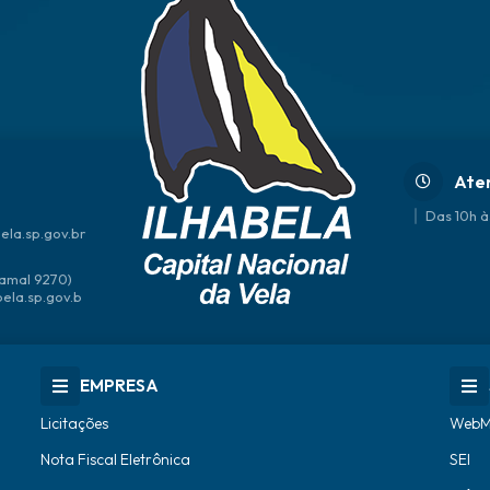
Ate
Das 10h à
ela.sp.gov.br
amal 9270)
bela.sp.gov.b
EMPRESA
Licitações
WebM
Nota Fiscal Eletrônica
SEI