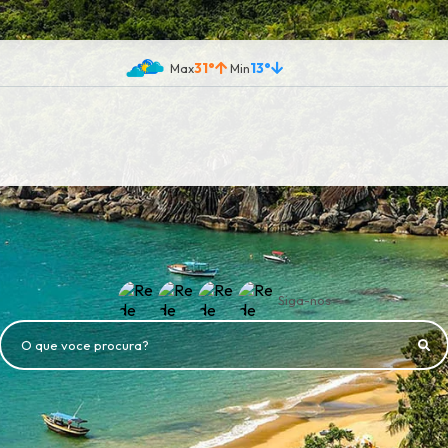
31°
13°
Siga-nos
O que voce procura?