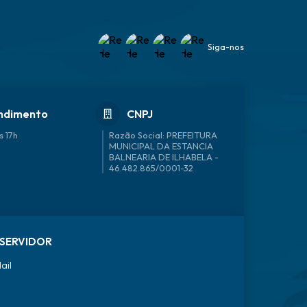
Siga-nos
ndimento
CNPJ
s 17h
46.482.865/0001-32
SERVIDOR
ail