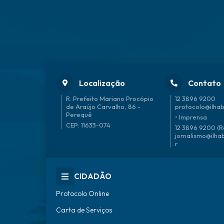
Localização
Contato
R. Prefeito Mariano Procópio
12 3896 9200
de Araújo Carvalho, 86 -
protocolo@ilhab
Perequê
• Imprensa
CEP: 11633-074
12 3896 9200 (R
jornalismo@ilha
r
CIDADÃO
Protocolo Online
Carta de Serviços