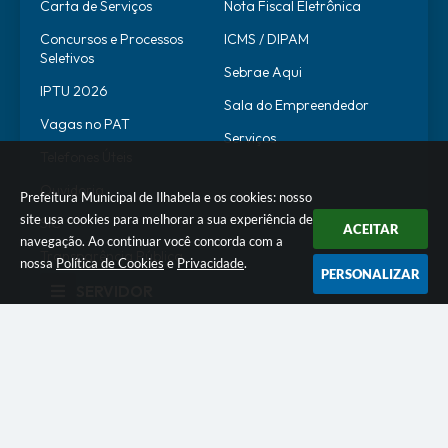
Carta de Serviços
Nota Fiscal Eletrônica
Concursos e Processos
ICMS / DIPAM
Seletivos
Sebrae Aqui
IPTU 2026
Sala do Empreendedor
Vagas no PAT
Serviços
Telefones Úteis
Ouvidoria
Prefeitura Municipal de Ilhabela e os cookies: nosso
site usa cookies para melhorar a sua experiência de
SIC
ACEITAR
navegação. Ao continuar você concorda com a
Transparência Pública
nossa
Política de Cookies
e
Privacidade
.
PERSONALIZAR
SERVIDOR
WebMail
SEI
Alô Servidor
Escola de Governo