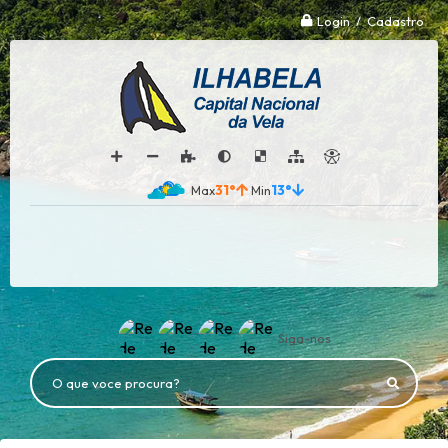
Login / Cadastro
31°
13°
Siga-nos
O que voce procura?