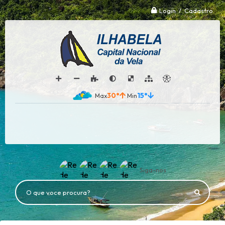
Login / Cadastro
30°
15°
Siga-nos
O que voce procura?