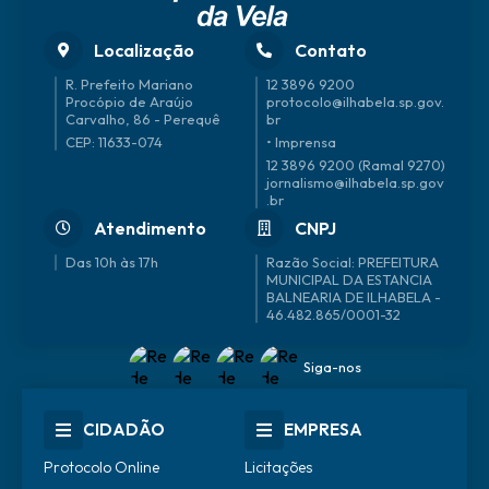
Localização
Contato
R. Prefeito Mariano
12 3896 9200
Procópio de Araújo
protocolo@ilhabela.sp.gov.
Carvalho, 86 - Perequê
br
CEP: 11633-074
• Imprensa
12 3896 9200 (Ramal 9270)
jornalismo@ilhabela.sp.gov
.br
Atendimento
CNPJ
Das 10h às 17h
46.482.865/0001-32
Siga-nos
CIDADÃO
EMPRESA
Protocolo Online
Licitações