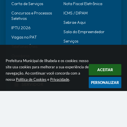
Carta de Serviços
Nota Fiscal Eletrônica
Concursos e Processos
ICMS / DIPAM
Seletivos
Sebrae Aqui
IPTU 2026
Sala do Empreendedor
Vagas no PAT
Serviços
Telefones Úteis
Ouvidoria
Prefeitura Municipal de Ilhabela e os cookies: nosso
SIC
site usa cookies para melhorar a sua experiência de
ACEITAR
navegação. Ao continuar você concorda com a
Transparência Pública
nossa
Política de Cookies
e
Privacidade
.
PERSONALIZAR
SERVIDOR
WebMail
SEI
Alô Servidor
Escola de Governo