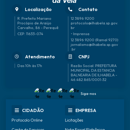
Localização
Contato
R. Prefeito Mariano
12 3896 9200
Procópio de Araújo
protocolo@ilhabela.sp.gov.
Carvalho, 86 - Perequê
br
CEP: 11633-074
• Imprensa
12 3896 9200 (Ramal 9270)
jornalismo@ilhabela.sp.gov
.br
Atendimento
CNPJ
Das 10h às 17h
46.482.865/0001-32
Siga-nos
CIDADÃO
EMPRESA
Protocolo Online
Licitações
Carta de Serviços
Nota Fiscal Eletrônica