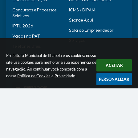
Concursos e Processos
ICMS / DIPAM
Seletivos
Sebrae Aqui
IPTU 2026
Sala do Empreendedor
Vagas no PAT
Serviços
Telefones Úteis
Prefeitura Municipal de Ilhabela e os cookies: nosso
Ouvidoria
site usa cookies para melhorar a sua experiência de
ACEITAR
SIC
navegação. Ao continuar você concorda com a
nossa
Política de Cookies
e
Privacidade
.
Transparência Pública
PERSONALIZAR
SERVIDOR
WebMail
SEI
Alô Servidor
Escola de Governo