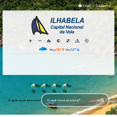
Login / Cadastro
18°
12°
Siga-nos
O que voce procura?