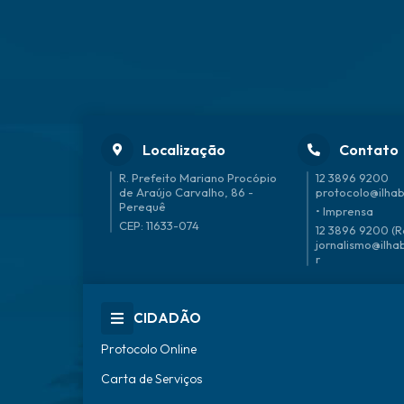
Localização
Contato
R. Prefeito Mariano Procópio
12 3896 9200
de Araújo Carvalho, 86 -
protocolo@ilhab
Perequê
• Imprensa
CEP: 11633-074
12 3896 9200 (R
jornalismo@ilha
r
CIDADÃO
Protocolo Online
Carta de Serviços