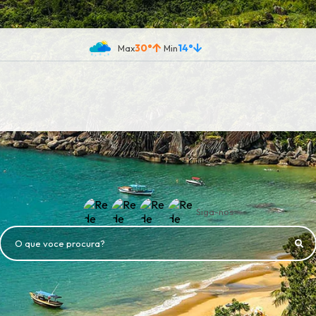
30°
14°
Siga-nos
O que voce procura?