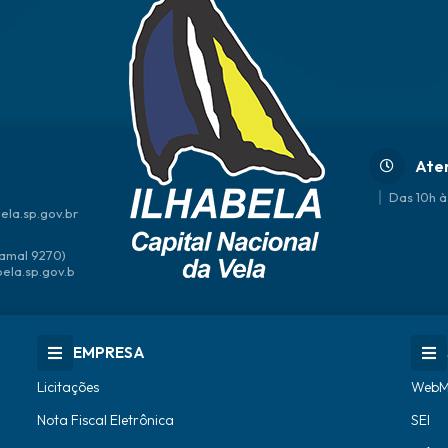
Ate
Das 10h à
ela.sp.gov.br
amal 9270)
bela.sp.gov.b
EMPRESA
Licitações
WebM
Nota Fiscal Eletrônica
SEI