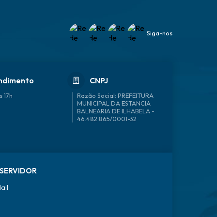
Siga-nos
ndimento
CNPJ
s 17h
46.482.865/0001-32
SERVIDOR
ail