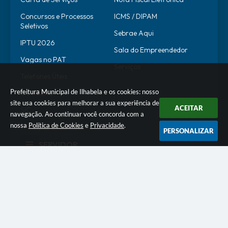
Concursos e Processos
ICMS / DIPAM
Seletivos
Sebrae Aqui
IPTU 2026
Sala do Empreendedor
Vagas no PAT
Serviços
Telefones Úteis
Prefeitura Municipal de Ilhabela e os cookies: nosso
Ouvidoria
site usa cookies para melhorar a sua experiência de
ACEITAR
SIC
navegação. Ao continuar você concorda com a
nossa
Política de Cookies
e
Privacidade
.
Transparência Pública
PERSONALIZAR
SERVIDOR
WebMail
SEI
Alô Servidor
Escola de Governo