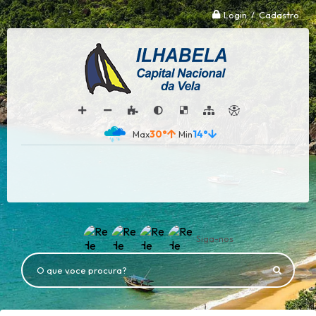
Login / Cadastro
30°
14°
Siga-nos
O que voce procura?