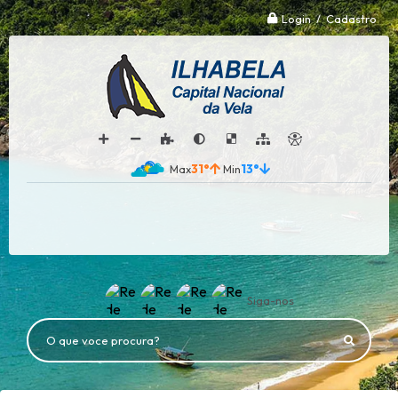
Login / Cadastro
31°
13°
Siga-nos
O que voce procura?