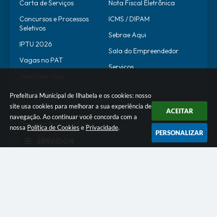
Carta de Serviços
Nota Fiscal Eletrônica
Concursos e Processos
ICMS / DIPAM
Seletivos
Sebrae Aqui
IPTU 2026
Sala do Empreendedor
Vagas no PAT
Serviços
Telefones Úteis
Ouvidoria
Prefeitura Municipal de Ilhabela e os cookies: nosso
site usa cookies para melhorar a sua experiência de
SIC
ACEITAR
navegação. Ao continuar você concorda com a
Transparência Pública
nossa
Política de Cookies
e
Privacidade
.
PERSONALIZAR
SERVIDOR
WebMail
SEI
Alô Servidor
Escola de Governo