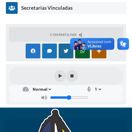
Secretarias Vinculadas
COMPARTILHAR
Secr
etar
ia
Mu
nici
pal
de
Cult
ura