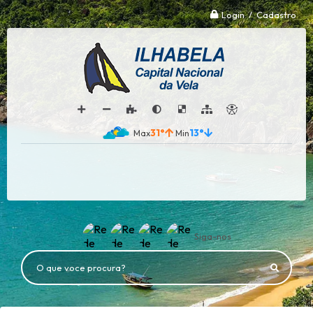
Login / Cadastro
31°
13°
Siga-nos
O que voce procura?