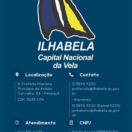
Anisi
o
Anto
nio
de
Olive
ira
Filho
Localização
Contato
R. Prefeito Mariano
12 3896 9200
Procópio de Araújo
protocolo@ilhabela.sp.gov.
Carvalho, 86 - Perequê
br
CEP: 11633-074
• Imprensa
12 3896 9200 (Ramal 9270)
jornalismo@ilhabela.sp.gov
.br
Atendimento
CNPJ
Das 10h às 17h