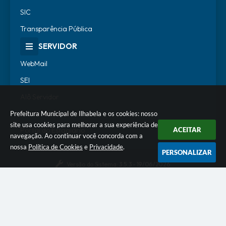
SIC
Transparência Pública
SERVIDOR
WebMail
SEI
Alô Servidor
Escola de Governo
Prefeitura Municipal de Ilhabela e os cookies: nosso
site usa cookies para melhorar a sua experiência de
Portal do Estagiário
ACEITAR
navegação. Ao continuar você concorda com a
nossa
Política de Cookies
e
Privacidade
.
PERSONALIZAR
Versão do Sistema:
3.5.3 - 19/06/2026
Portal atualizado em:
07/08/2026 18:07
Dados Abertos
© Copyright Instar - 2006-2026. Todos os direitos
reservados -
Instar Tecnologia