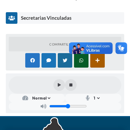
Secretarias Vinculadas
COMPARTILHAR
Secr
etar
ia
Mu
nici
pal
de
Cult