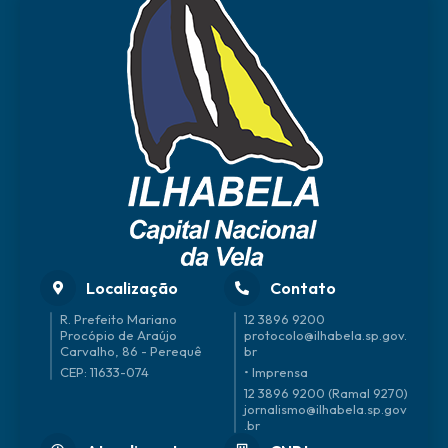
ura
Anisi
o
Anto
nio
de
Olive
ira
Filho
Localização
Contato
R. Prefeito Mariano
12 3896 9200
Procópio de Araújo
protocolo@ilhabela.sp.gov.
Carvalho, 86 - Perequê
br
CEP: 11633-074
• Imprensa
12 3896 9200 (Ramal 9270)
jornalismo@ilhabela.sp.gov
.br