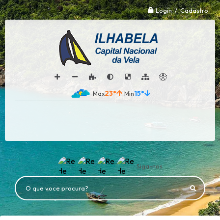
Login / Cadastro
23°
15°
Siga-nos
O que voce procura?