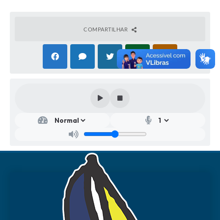
COMPARTILHAR
Secr
etar
ia
Mu
nici
pal
de
Cult
ura
Anisi
o
Anto
nio