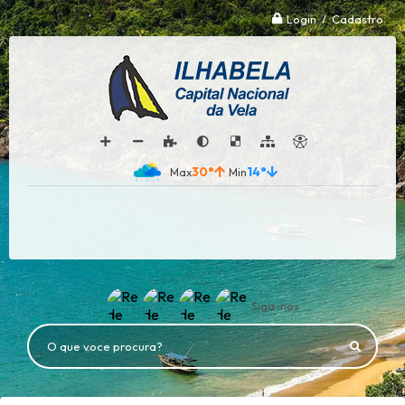
Login / Cadastro
30°
14°
Siga-nos
O que voce procura?