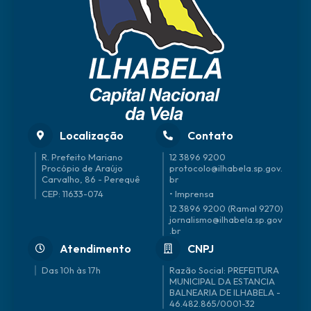
de
Olive
ira
Filho
Localização
Contato
R. Prefeito Mariano
12 3896 9200
Procópio de Araújo
protocolo@ilhabela.sp.gov.
Carvalho, 86 - Perequê
br
CEP: 11633-074
• Imprensa
12 3896 9200 (Ramal 9270)
jornalismo@ilhabela.sp.gov
.br
Atendimento
CNPJ
Das 10h às 17h
46.482.865/0001-32