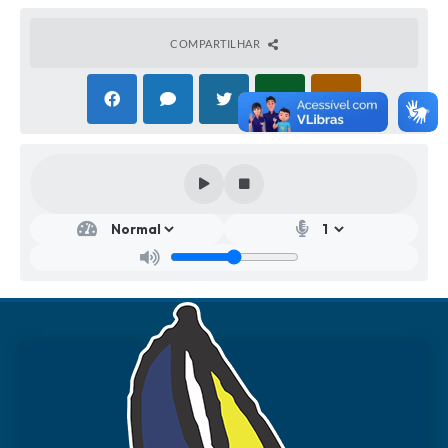
COMPARTILHAR
Secr
etar
ia
Mu
nici
pal
de
Hab
itaç
ão e
Ges
tão.
..