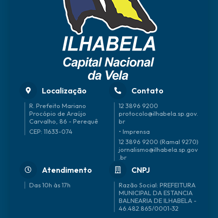
Alex
andr
e
Gonç
alves
Localização
Contato
R. Prefeito Mariano
12 3896 9200
Procópio de Araújo
protocolo@ilhabela.sp.gov.
Carvalho, 86 - Perequê
br
CEP: 11633-074
• Imprensa
12 3896 9200 (Ramal 9270)
jornalismo@ilhabela.sp.gov
.br
Atendimento
CNPJ
Das 10h às 17h
46.482.865/0001-32