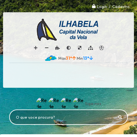
Login / Cadastro
31°
13°
Siga-nos
O que voce procura?