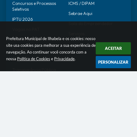
Concursos e Processos
ICMS / DIPAM
Seletivos
Sebrae Aqui
IPTU 2026
Sala do Empreendedor
Vagas no PAT
Serviços
Prefeitura Municipal de Ilhabela e os cookies: nosso
Telefones Úteis
site usa cookies para melhorar a sua experiência de
ACEITAR
Ouvidoria
navegação. Ao continuar você concorda com a
nossa
Política de Cookies
e
Privacidade
.
SIC
PERSONALIZAR
Transparência Pública
SERVIDOR
WebMail
SEI
Alô Servidor
Escola de Governo
Portal do Estagiário