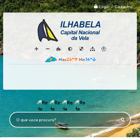
Login / Cadastro
26°
14°
Siga-nos
O que voce procura?