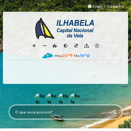
Login / Cadastro
26°
14°
Siga-nos
O que voce procura?