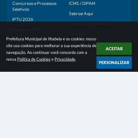
Concursos e Processos
ICMS / DIPAM
Seletivos
Sebrae Aqui
IPTU 2026
Sala do Empreendedor
Vagas no PAT
Serviços
Prefeitura Municipal de Ilhabela e os cookies: nosso
Telefones Úteis
site usa cookies para melhorar a sua experiência de
ACEITAR
Ouvidoria
navegação. Ao continuar você concorda com a
nossa
Política de Cookies
e
Privacidade
.
SIC
PERSONALIZAR
Transparência Pública
SERVIDOR
WebMail
SEI
Alô Servidor
Escola de Governo
Portal do Estagiário