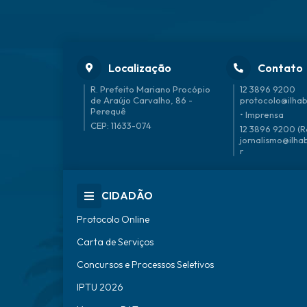
Localização
Contato
R. Prefeito Mariano Procópio
12 3896 9200
de Araújo Carvalho, 86 -
protocolo@ilhab
Perequê
• Imprensa
CEP: 11633-074
12 3896 9200 (R
jornalismo@ilha
r
CIDADÃO
Protocolo Online
Carta de Serviços
Concursos e Processos Seletivos
IPTU 2026