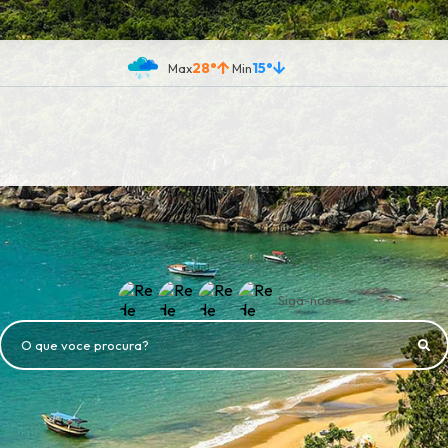
28°
15°
Siga-nos
O que voce procura?