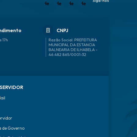
Siga-nos
ndimento
CNPJ
s 17h
46.482.865/0001-32
SERVIDOR
ail
ervidor
a de Governo