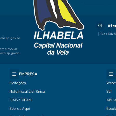
Ate
Das 10h à
ela.sp.gov.br
amal 9270)
bela.sp.gov.b
EMPRESA
Licitações
WebM
Nota Fiscal Eletrônica
SEI
ICMS / DIPAM
Alô S
Sebrae Aqui
Escol