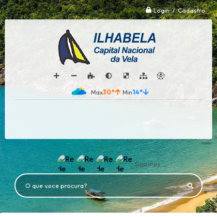
Login / Cadastro
30°
14°
Siga-nos
O que voce procura?