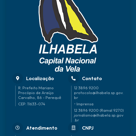
Localização
Contato
R. Prefeito Mariano
12 3896 9200
Procópio de Araújo
protocolo@ilhabela.sp.gov.
Carvalho, 86 - Perequê
br
CEP: 11633-074
• Imprensa
12 3896 9200 (Ramal 9270)
jornalismo@ilhabela.sp.gov
.br
Atendimento
CNPJ