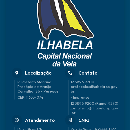
Localização
Contato
R. Prefeito Mariano
12 3896 9200
Procópio de Araújo
protocolo@ilhabela.sp.gov.
Carvalho, 86 - Perequê
br
CEP: 11633-074
• Imprensa
12 3896 9200 (Ramal 9270)
jornalismo@ilhabela.sp.gov
.br
Atendimento
CNPJ
Das 10h às 17h