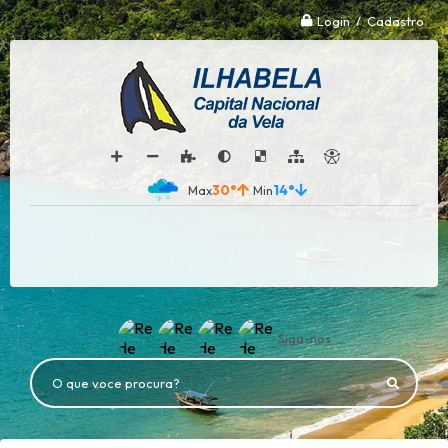
Login / Cadastro
30°
14°
Siga-nos
O que voce procura?