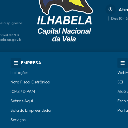
Ate
Das 10h à
ela.sp.gov.br
amal 9270)
bela.sp.gov.b
EMPRESA
Licitações
WebM
Nota Fiscal Eletrônica
SEI
ICMS / DIPAM
Alô S
Sebrae Aqui
Escol
Sala do Empreendedor
Porta
Serviços