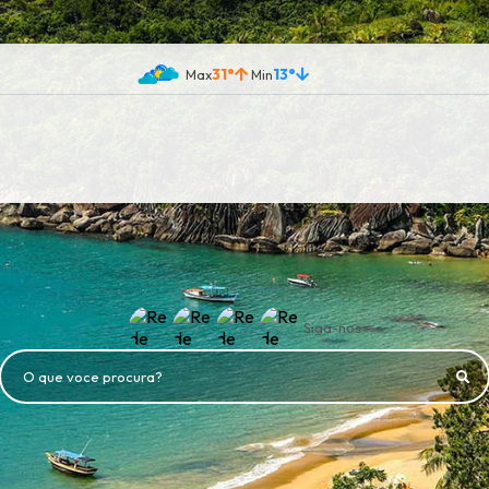
31°
13°
Siga-nos
O que voce procura?