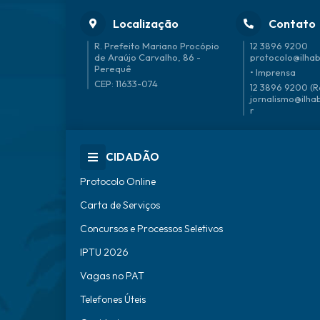
Localização
Contato
R. Prefeito Mariano Procópio
12 3896 9200
de Araújo Carvalho, 86 -
protocolo@ilhab
Perequê
• Imprensa
CEP: 11633-074
12 3896 9200 (R
jornalismo@ilha
r
CIDADÃO
Protocolo Online
Carta de Serviços
Concursos e Processos Seletivos
IPTU 2026
Vagas no PAT
Telefones Úteis