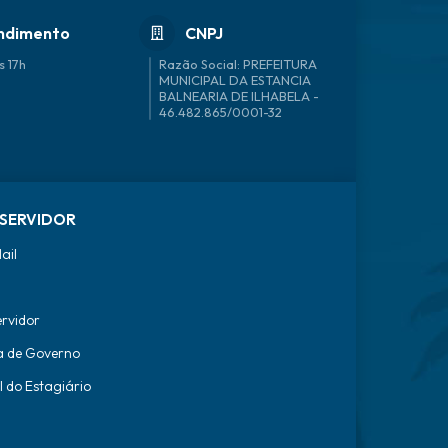
ndimento
CNPJ
s 17h
46.482.865/0001-32
SERVIDOR
ail
ervidor
a de Governo
l do Estagiário