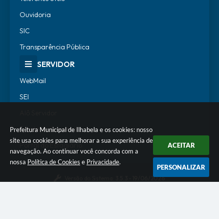
Ouvidoria
SIC
Transparência Pública
SERVIDOR
WebMail
SEI
Alô Servidor
Escola de Governo
Prefeitura Municipal de Ilhabela e os cookies: nosso
site usa cookies para melhorar a sua experiência de
Portal do Estagiário
ACEITAR
navegação. Ao continuar você concorda com a
nossa
Política de Cookies
e
Privacidade
.
PERSONALIZAR
Versão do Sistema:
3.5.3 - 19/06/2026
Portal atualizado em:
07/08/2026 18:07
Dados Abertos
© Copyright Instar - 2006-2026. Todos os direitos