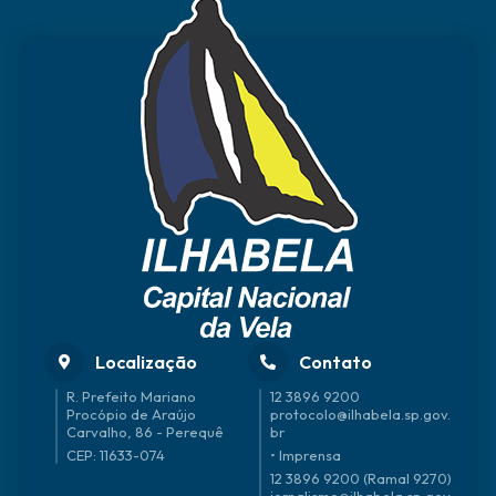
Localização
Contato
R. Prefeito Mariano
12 3896 9200
Procópio de Araújo
protocolo@ilhabela.sp.gov.
Carvalho, 86 - Perequê
br
CEP: 11633-074
• Imprensa
12 3896 9200 (Ramal 9270)