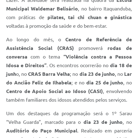
Municipal Waldemar Belisário
, no bairro Itaquanduba,
com práticas de
pilates, tai chi chuan e ginástica
voltadas à promoção da saúde e do bem-estar.
Ao longo do mês, o
Centro de Referência de
Assistência Social (CRAS)
promoverá
rodas de
conversa
com o tema
“Violência contra a Pessoa
Idosa e Direitos”
. Os encontros ocorrerão no
dia 18 de
junh
o, no
CRAS Barra Velha
; no
dia 23 de junho
, no
Lar
do Ancião Feliz de Ilhabela
; e no
dia 25 de junho
, no
Centro de Apoio Social ao Idoso (CASI)
, envolvendo
também familiares dos idosos atendidos pelos serviços.
Um dos destaques da programação será o 1º Sarau
“Velha Guarda”, marcado para o
dia 23 de junho
, no
Auditório do Paço Municipal
. Realizado em parceria