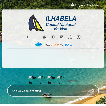
Login / Cadastro
28°
15°
Siga-nos
O que voce procura?