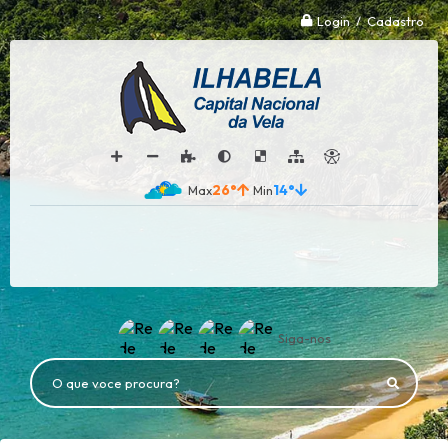
Login / Cadastro
26°
14°
Siga-nos
O que voce procura?