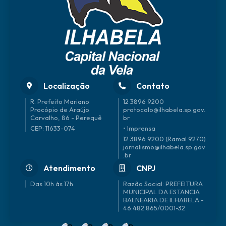
Localização
Contato
R. Prefeito Mariano
12 3896 9200
Procópio de Araújo
protocolo@ilhabela.sp.gov.
Carvalho, 86 - Perequê
br
CEP: 11633-074
• Imprensa
12 3896 9200 (Ramal 9270)
jornalismo@ilhabela.sp.gov
.br
Atendimento
CNPJ
Das 10h às 17h
46.482.865/0001-32