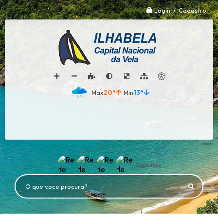
Login / Cadastro
20°
13°
Siga-nos
O que voce procura?