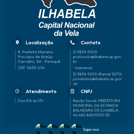
Localização
Contato
R. Prefeito Mariano
12 3896 9200
Procópio de Araújo
protocolo@ilhabela.sp.gov.
Carvalho, 86 - Perequê
br
CEP: 11633-074
• Imprensa
12 3896 9200 (Ramal 9270)
jornalismo@ilhabela.sp.gov
.br
Atendimento
CNPJ
Das 10h às 17h
46.482.865/0001-32
Siga-nos