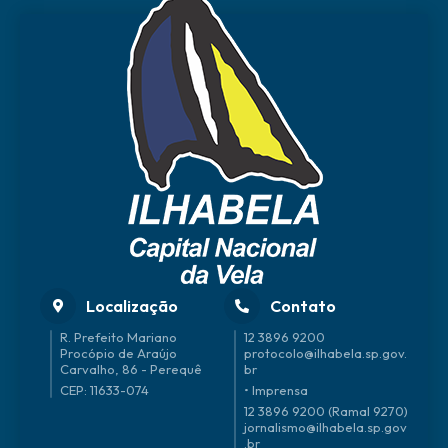
Localização
Contato
R. Prefeito Mariano
12 3896 9200
Procópio de Araújo
protocolo@ilhabela.sp.gov.
Carvalho, 86 - Perequê
br
CEP: 11633-074
• Imprensa
12 3896 9200 (Ramal 9270)
jornalismo@ilhabela.sp.gov
.br