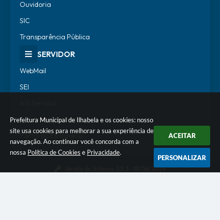
Ouvidoria
SIC
Transparência Pública
SERVIDOR
WebMail
SEI
Alô Servidor
Escola de Governo
Prefeitura Municipal de Ilhabela e os cookies: nosso
site usa cookies para melhorar a sua experiência de
Portal do Estagiário
ACEITAR
navegação. Ao continuar você concorda com a
nossa
Política de Cookies
e
Privacidade
.
PERSONALIZAR
Versão do Sistema:
3.5.3 - 19/06/2026
Portal atualizado em:
07/08/2026 18:07
Dados Abertos
© Copyright Instar - 2006-2026. Todos os direitos
reservados -
Instar Tecnologia