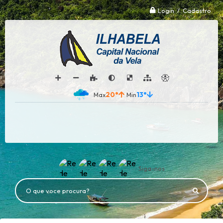
Login / Cadastro
20°
13°
Siga-nos
O que voce procura?