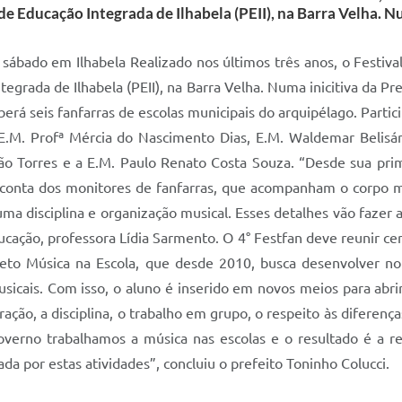
de Educação Integrada de Ilhabela (PEII), na Barra Velha. Nu
 sábado em Ilhabela Realizado nos últimos três anos, o Festiva
tegrada de Ilhabela (PEII), na Barra Velha. Numa inicitiva da Pr
ceberá seis fanfarras de escolas municipais do arquipélago. Parti
: E.M. Profª Mércia do Nascimento Dias, E.M. Waldemar Belisár
ião Torres e a E.M. Paulo Renato Costa Souza. “Desde sua pri
r conta dos monitores de fanfarras, que acompanham o corpo mu
uma disciplina e organização musical. Esses detalhes vão fazer
ucação, professora Lídia Sarmento. O 4° Festfan deve reunir cer
jeto Música na Escola, que desde 2010, busca desenvolver no 
usicais. Com isso, o aluno é inserido em novos meios para abri
tração, a disciplina, o trabalho em grupo, o respeito às diferenç
overno trabalhamos a música nas escolas e o resultado é a r
da por estas atividades”, concluiu o prefeito Toninho Colucci.