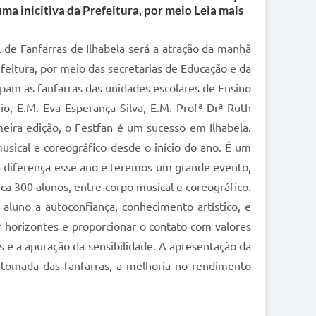
ma inicitiva da Prefeitura, por meio Leia mais
l de Fanfarras de Ilhabela será a atração da manhã
efeitura, por meio das secretarias de Educação e da
cipam as fanfarras das unidades escolares de Ensino
io, E.M. Eva Esperança Silva, E.M. Profª Drª Ruth
meira edição, o Festfan é um sucesso em Ilhabela.
sical e coreográfico desde o início do ano. É um
 a diferença esse ano e teremos um grande evento,
ca 300 alunos, entre corpo musical e coreográfico.
aluno a autoconfiança, conhecimento artístico, e
r horizontes e proporcionar o contato com valores
as e a apuração da sensibilidade. A apresentação da
etomada das fanfarras, a melhoria no rendimento