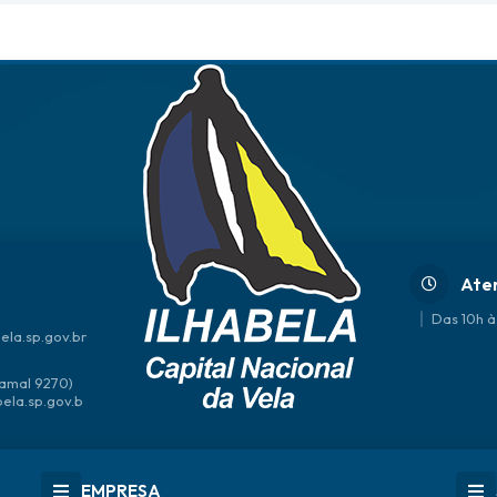
Ate
Das 10h à
ela.sp.gov.br
amal 9270)
bela.sp.gov.b
EMPRESA