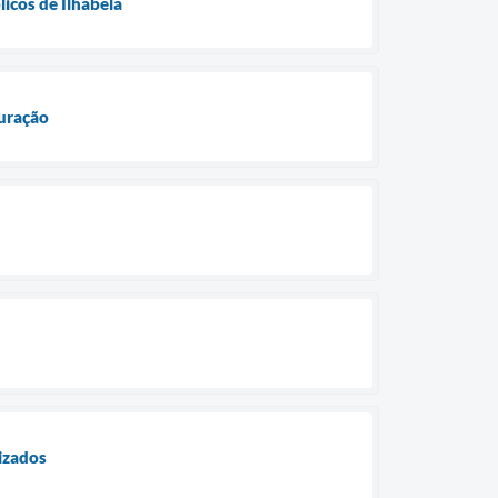
licos de Ilhabela
uração
izados