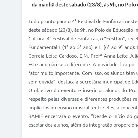
da manhã deste sábado (23/8), às 9h, no Polo 
Tudo pronto para o 4° Festival de Fanfarras neste
deste sábado (23/8), às 9h, no Polo de Educação In
Cultura, 4° Festival de Fanfarras, o “Festfan”, re
Fundamental I (1° ao 5° ano) e II (6° ao 9° ano)
Correia Leite Cardoso, E.M. Profª Anna Leite Jul
Este ano não será diferente. A novidade fica po
fator muito importante. Com isso, os alunos têm 
sem dúvida”, destaca a secretária municipal de Ed
O objetivo do evento é inserir os alunos do Pro
respeito pelas diversas e diferentes produções m
implícitos no ensino musical, entre eles, a concen
BAMIF encerrará o evento. “Desde o início do g
escolar dos alunos, além da integração proporciona