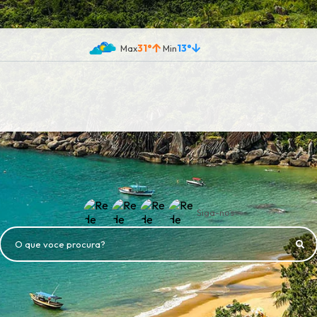
31°
13°
Siga-nos
O que voce procura?