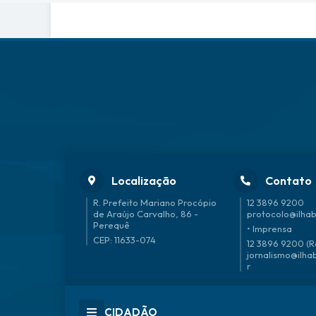
Localização
Contato
R. Prefeito Mariano Procópio
12 3896 9200
de Araújo Carvalho, 86 -
protocolo@ilhab
Perequê
• Imprensa
CEP: 11633-074
12 3896 9200 (R
jornalismo@ilha
r
CIDADÃO