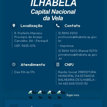
Localização
Contato
R. Prefeito Mariano
12 3896 9200
Procópio de Araújo
protocolo@ilhabela.sp.gov.
Carvalho, 86 - Perequê
br
CEP: 11633-074
• Imprensa
12 3896 9200 (Ramal 9270)
jornalismo@ilhabela.sp.gov
.br
Atendimento
CNPJ
Das 10h às 17h
46.482.865/0001-32
Siga-nos