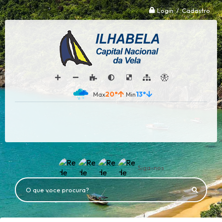
Login / Cadastro
20°
13°
Siga-nos
O que voce procura?