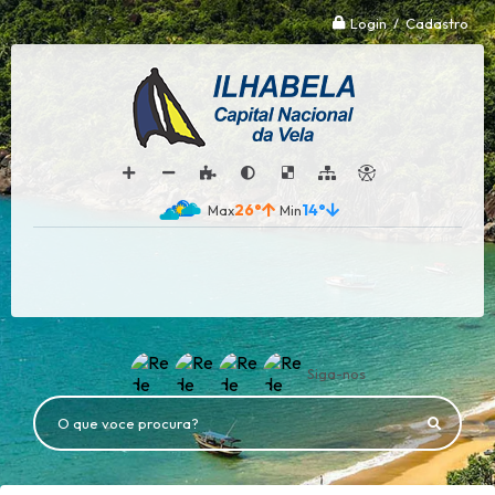
Login / Cadastro
26°
14°
Siga-nos
O que voce procura?