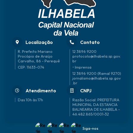
Localização
Contato
R. Prefeito Mariano
12 3896 9200
Procópio de Araújo
protocolo@ilhabela.sp.gov.
Carvalho, 86 - Perequê
br
CEP: 11633-074
• Imprensa
12 3896 9200 (Ramal 9270)
jornalismo@ilhabela.sp.gov
.br
Atendimento
CNPJ
Das 10h às 17h
46.482.865/0001-32
Siga-nos