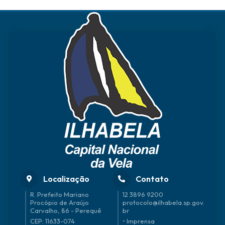
Localização
Contato
R. Prefeito Mariano
12 3896 9200
Procópio de Araújo
protocolo@ilhabela.sp.gov.
Carvalho, 86 - Perequê
br
CEP: 11633-074
• Imprensa