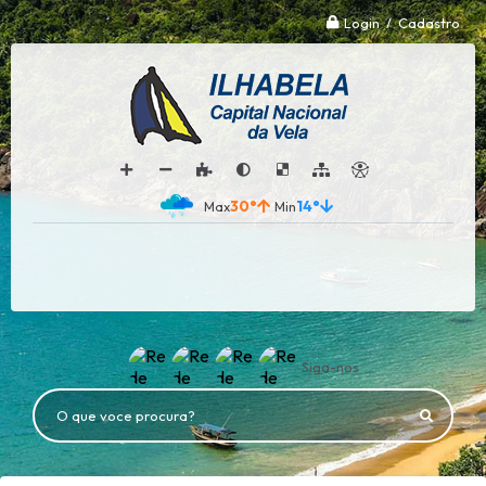
Login / Cadastro
30°
14°
Siga-nos
O que voce procura?