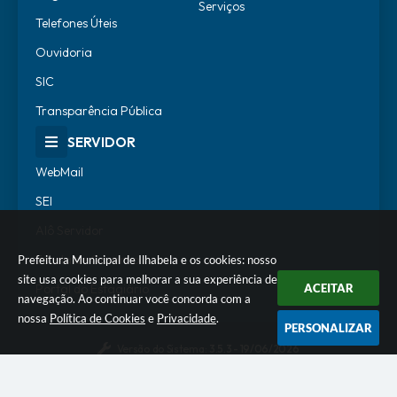
Serviços
Telefones Úteis
Ouvidoria
SIC
Transparência Pública
SERVIDOR
WebMail
SEI
Alô Servidor
Escola de Governo
Prefeitura Municipal de Ilhabela e os cookies: nosso
site usa cookies para melhorar a sua experiência de
ACEITAR
Portal do Estagiário
navegação. Ao continuar você concorda com a
nossa
Política de Cookies
e
Privacidade
.
PERSONALIZAR
Versão do Sistema:
3.5.3 - 19/06/2026
Portal atualizado em:
07/08/2026 11:58
Dados Abertos