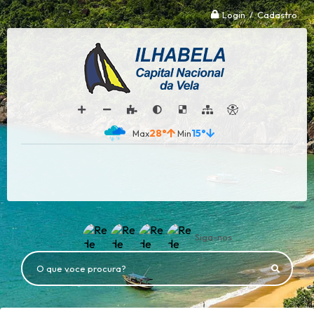
Login / Cadastro
28°
15°
Siga-nos
O que voce procura?