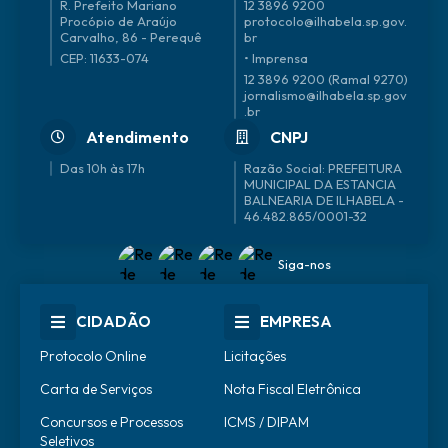
R. Prefeito Mariano
12 3896 9200
Procópio de Araújo
protocolo@ilhabela.sp.gov.
Carvalho, 86 - Perequê
br
CEP: 11633-074
• Imprensa
12 3896 9200 (Ramal 9270)
jornalismo@ilhabela.sp.gov
.br
Atendimento
CNPJ
Das 10h às 17h
46.482.865/0001-32
Siga-nos
CIDADÃO
EMPRESA
Protocolo Online
Licitações
Carta de Serviços
Nota Fiscal Eletrônica
Concursos e Processos
ICMS / DIPAM
Seletivos