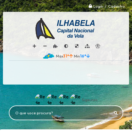
Login / Cadastro
31°
16°
Siga-nos
O que voce procura?