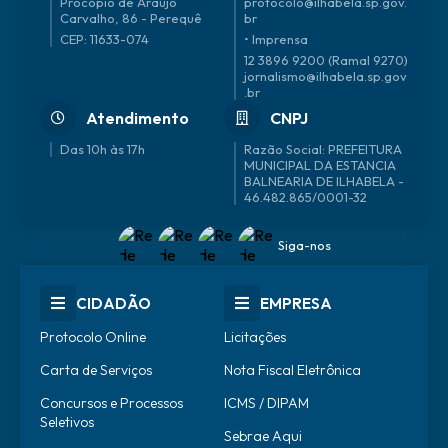
Procópio de Araújo
protocolo@ilhabela.sp.gov.
Carvalho, 86 - Perequê
br
CEP: 11633-074
• Imprensa
12 3896 9200 (Ramal 9270)
jornalismo@ilhabela.sp.gov
.br
Atendimento
CNPJ
Das 10h às 17h
46.482.865/0001-32
Siga-nos
CIDADÃO
EMPRESA
Protocolo Online
Licitações
Carta de Serviços
Nota Fiscal Eletrônica
Concursos e Processos
ICMS / DIPAM
Seletivos
Sebrae Aqui