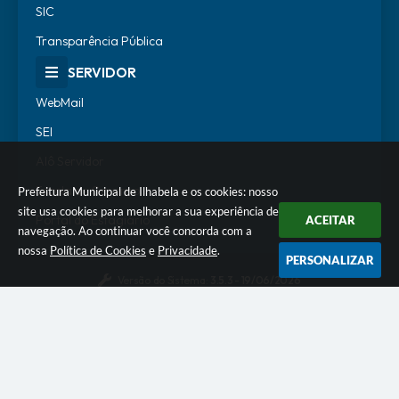
SIC
Transparência Pública
SERVIDOR
WebMail
SEI
Alô Servidor
Escola de Governo
Prefeitura Municipal de Ilhabela e os cookies: nosso
site usa cookies para melhorar a sua experiência de
Portal do Estagiário
ACEITAR
navegação. Ao continuar você concorda com a
nossa
Política de Cookies
e
Privacidade
.
PERSONALIZAR
Versão do Sistema:
3.5.3 - 19/06/2026
Portal atualizado em:
07/08/2026 18:07
Dados Abertos
© Copyright Instar - 2006-2026. Todos os direitos
reservados -
Instar Tecnologia