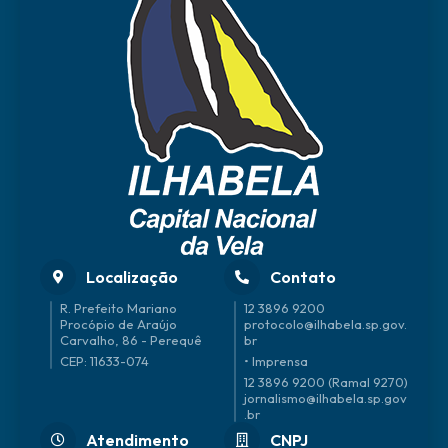
Localização
Contato
R. Prefeito Mariano
12 3896 9200
Procópio de Araújo
protocolo@ilhabela.sp.gov.
Carvalho, 86 - Perequê
br
CEP: 11633-074
• Imprensa
12 3896 9200 (Ramal 9270)
jornalismo@ilhabela.sp.gov
.br
Atendimento
CNPJ