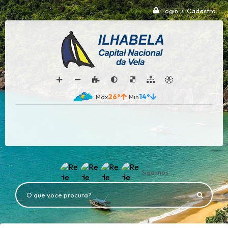
Login / Cadastro
26°
14°
Siga-nos
O que voce procura?